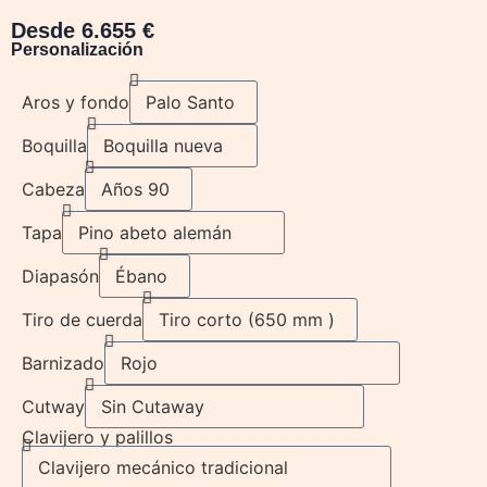
Desde 6.655 €
Personalización
Aros y fondo
Boquilla
Cabeza
Tapa
Diapasón
Tiro de cuerda
Barnizado
Cutway
Clavijero y palillos