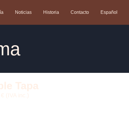
ía
Noticias
Historia
Contacto
Español
ema
ble Tapa
€ (IVA inc.)