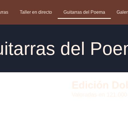
arras
Taller en directo
Guitarras del Poema
Galer
itarras del Po
Edición Do
Valoradas en 121.000 