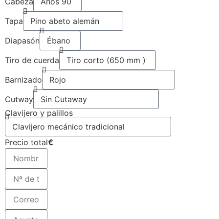
Cabeza
Tapa
Diapasón
Tiro de cuerda
Barnizado
Cutway
Clavijero y palillos
Precio total
€